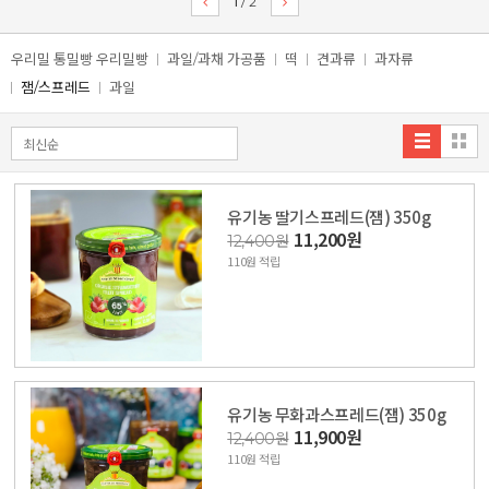
1
/
2
우리밀 통밀빵 우리밀빵
과일/과채 가공품
떡
견과류
과자류
잼/스프레드
과일
유기농 딸기스프레드(잼) 350g
11,200원
12,400원
110원 적립
유기농 무화과스프레드(잼) 350g
11,900원
12,400원
110원 적립