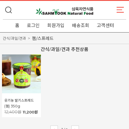
홈
로그인
회원가입
배송조회
고객센터
잼/스프레드
간식/과일/견과
간식/과일/견과 추천상품
유기농 딸기스프레드
(잼) 350g
12,400원
11,200원