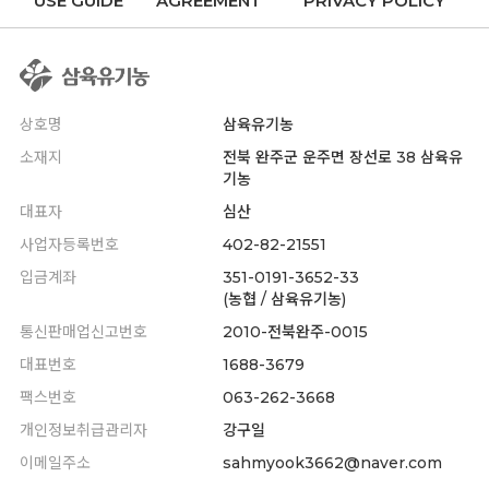
USE GUIDE
AGREEMENT
PRIVACY POLICY
상호명
삼육유기농
소재지
전북 완주군 운주면 장선로 38 삼육유
기농
대표자
심산
사업자등록번호
402-82-21551
입금계좌
351-0191-3652-33
(농협 / 삼육유기농)
통신판매업신고번호
2010-전북완주-0015
대표번호
1688-3679
팩스번호
063-262-3668
개인정보취급관리자
강구일
이메일주소
sahmyook3662@naver.com