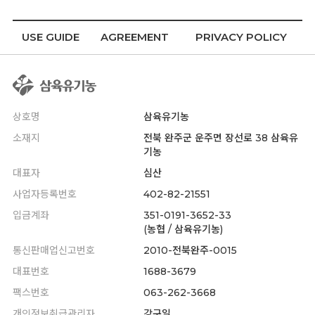
USE GUIDE
AGREEMENT
PRIVACY POLICY
상호명
삼육유기농
소재지
전북 완주군 운주면 장선로 38 삼육유
기농
대표자
심산
사업자등록번호
402-82-21551
입금계좌
351-0191-3652-33
(농협 / 삼육유기농)
통신판매업신고번호
2010-전북완주-0015
대표번호
1688-3679
팩스번호
063-262-3668
개인정보취급관리자
강구일