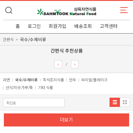
홈
로그인
회원가입
배송조회
고객센터
국수/수제비류
간편식
간편식 추천상품
/
라면
국수/수제비류
즉석조리식품
만두
씨리얼/플레이크
선식/미숫가루/죽
기타 식품
더보기