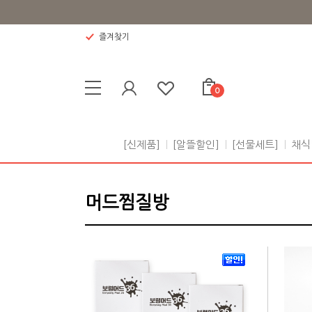
즐겨찾기
0
[신제품]
[알뜰할인]
[선물세트]
채식
머드찜질방