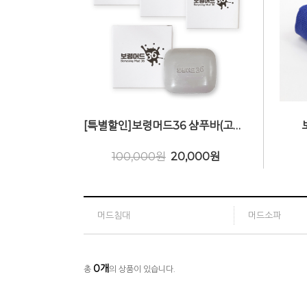
[특별할인]보령머드36 샴푸바(고체샴푸) 90g (총4개)
100,000원
20,000
원
머드침대
머드소파
0
개
총
의 상품이 있습니다.