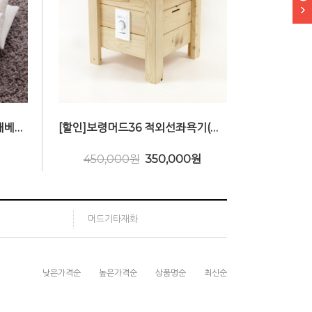
보령머드36 머드볼베개(무지개베개)
[할인]보령머드36 적외선좌욕기(기본형 건식좌욕기)
450,000원
350,000
원
머드기타재화
낮은가격순
높은가격순
상품명순
최신순