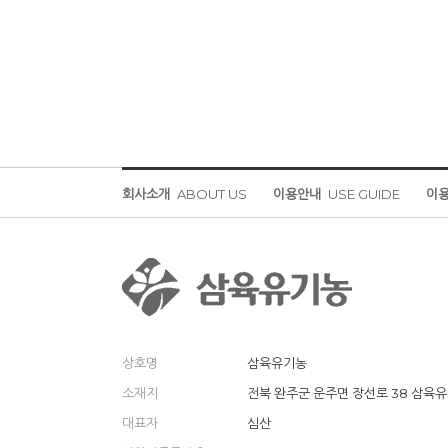
회사소개
ABOUT US
이용안내
USE GUIDE
이
상호명
삼육유기농
소재지
전북 완주군 운주면 장선로 38 삼육
대표자
심산