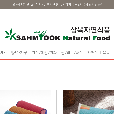
월~목요일 낮 12시까지 / 금요일 오전 10시까지 주문&입금시 당일 발송
!
반찬
양념/가루
간식/과일/견과
쌀/잡곡/버섯
간편식
음료