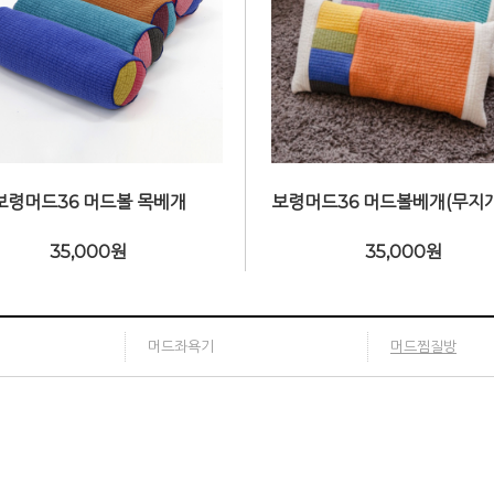
보령머드36 머드볼 목베개
35,000
원
35,000
원
머드좌욕기
머드찜질방