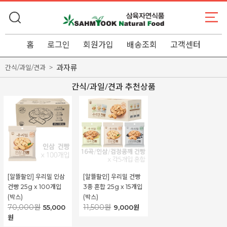
홈
로그인
회원가입
배송조회
고객센터
과자류
간식/과일/견과
간식/과일/견과 추천상품
[알뜰할인] 우리밀 인삼
[알뜰할인] 우리밀 건빵
건빵 25g x 100개입
3종 혼합 25g x 15개입
(박스)
(박스)
70,000원
11,500원
55,000
9,000원
원