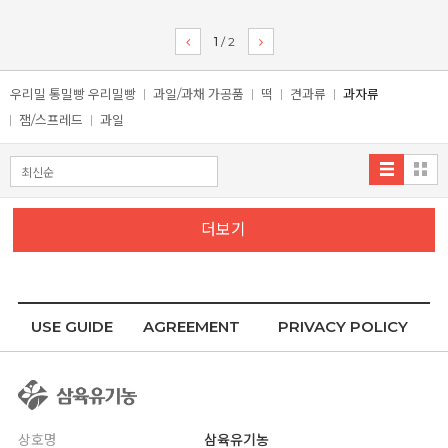
1
/
2
우리밀 통밀빵 우리밀빵
과일/과채 가공품
떡
견과류
과자류
잼/스프레드
과일
더보기
USE GUIDE
AGREEMENT
PRIVACY POLICY
상호명
삼육유기농