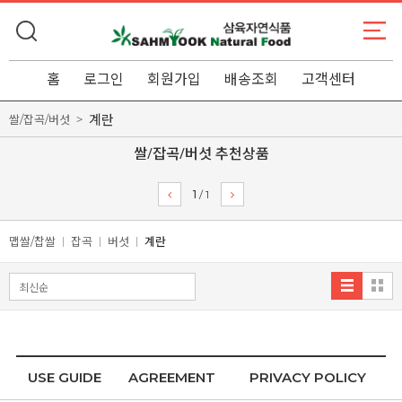
홈
로그인
회원가입
배송조회
고객센터
계란
쌀/잡곡/버섯
쌀/잡곡/버섯 추천상품
1
/
1
맵쌀/찹쌀
잡곡
버섯
계란
USE GUIDE
AGREEMENT
PRIVACY POLICY