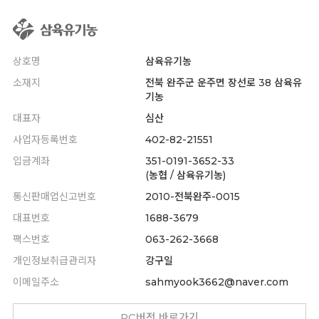
상호명
삼육유기농
소재지
전북 완주군 운주면 장선로 38 삼육유
기농
대표자
심산
사업자등록번호
402-82-21551
입금계좌
351-0191-3652-33
(농협 / 삼육유기농)
통신판매업신고번호
2010-전북완주-0015
대표번호
1688-3679
팩스번호
063-262-3668
개인정보취급관리자
강구일
이메일주소
sahmyook3662@naver.com
PC버전 바로가기