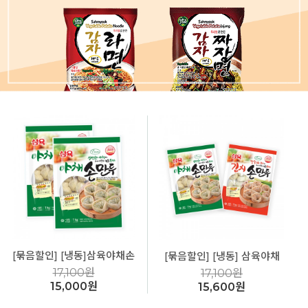
[묶음할인] [냉동]삼육야채손
[묶음할인] [냉동] 삼육야채
만두(둥근형) 1kg *2봉 비건
손만두+김치손만두1kg*2봉
17,100원
17,100원
(Vegan)
비건(Vegan)
15,000원
15,600원