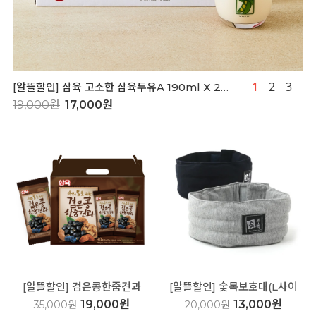
1
2
3
[알뜰할인] 삼육 고소한 삼육두유A 190ml X 24
[
팩
19,000원
17,000원
1
[알뜰할인] 검은콩한줌견과
[알뜰할인] 숯목보호대(L사이
25gX30봉
즈)
19,000원
13,000원
35,000원
20,000원