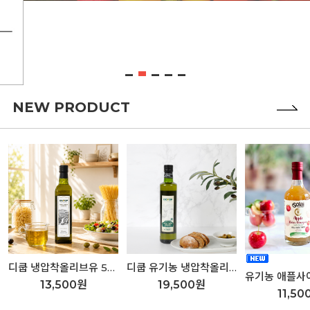
NEW PRODUCT
디쿱 냉압착올리브유 500ml
디쿱 유기농 냉압착올리브유 500ml
13,500원
19,500원
11,50