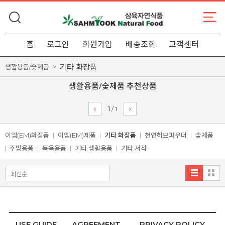
홈
로그인
회원가입
배송조회
고객센터
기타 화장품
생활용품/숯제품
생활용품/숯제품 추천상품
1
/
1
이엠(EM)화장품
이엠(EM)제품
기타 화장품
천연허브파우더
숯제품
주방용품
목욕용품
기타 생활용품
기타 서적
USE GUIDE
AGREEMENT
PRIVACY POLICY