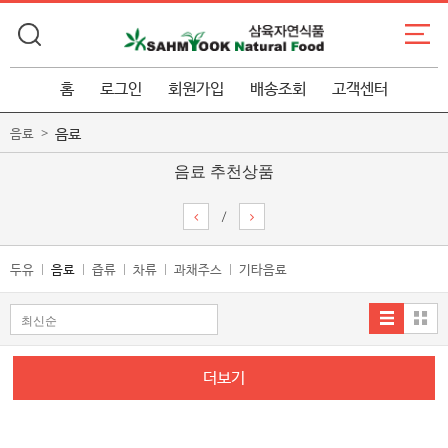
홈
로그인
회원가입
배송조회
고객센터
음료
음료
음료 추천상품
/
두유
음료
즙류
차류
과채주스
기타음료
더보기