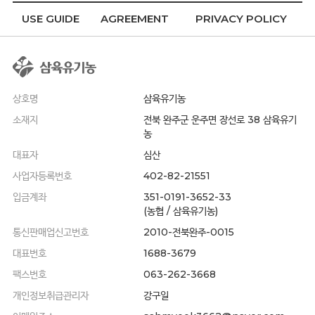
USE GUIDE
AGREEMENT
PRIVACY POLICY
상호명
삼육유기농
소재지
전북 완주군 운주면 장선로 38 삼육유기
농
대표자
심산
사업자등록번호
402-82-21551
입금계좌
351-0191-3652-33
(농협 / 삼육유기농)
통신판매업신고번호
2010-전북완주-0015
대표번호
1688-3679
팩스번호
063-262-3668
개인정보취급관리자
강구일