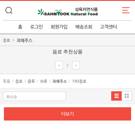
홈
로그인
회원가입
배송조회
고객센터
과채주스
음료
음료 추천상품
/
두유
음료
즙류
차류
과채주스
기타음료
더보기