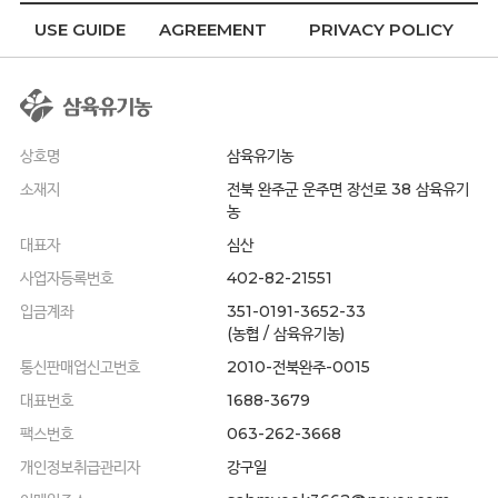
USE GUIDE
AGREEMENT
PRIVACY POLICY
상호명
삼육유기농
소재지
전북 완주군 운주면 장선로 38 삼육유기
농
대표자
심산
사업자등록번호
402-82-21551
입금계좌
351-0191-3652-33
(농협 / 삼육유기농)
통신판매업신고번호
2010-전북완주-0015
대표번호
1688-3679
팩스번호
063-262-3668
개인정보취급관리자
강구일