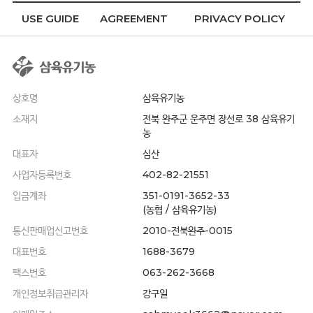
USE GUIDE
AGREEMENT
PRIVACY POLICY
상호명
삼육유기농
소재지
전북 완주군 운주면 장선로 38 삼육유기
농
대표자
심산
사업자등록번호
402-82-21551
입금계좌
351-0191-3652-33
(농협 / 삼육유기농)
통신판매업신고번호
2010-전북완주-0015
대표번호
1688-3679
팩스번호
063-262-3668
개인정보취급관리자
강구일