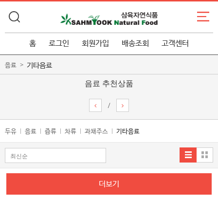
홈
로그인
회원가입
배송조회
고객센터
기타음료
음료
음료 추천상품
/
두유
음료
즙류
차류
과채주스
기타음료
더보기