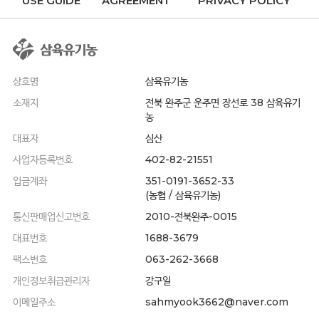
USE GUIDE
AGREEMENT
PRIVACY POLICY
상호명
삼육유기농
소재지
전북 완주군 운주면 장선로 38 삼육유기
농
대표자
심산
사업자등록번호
402-82-21551
입금계좌
351-0191-3652-33
(농협 / 삼육유기농)
통신판매업신고번호
2010-전북완주-0015
대표번호
1688-3679
팩스번호
063-262-3668
개인정보취급관리자
강구일
이메일주소
sahmyook3662@naver.com