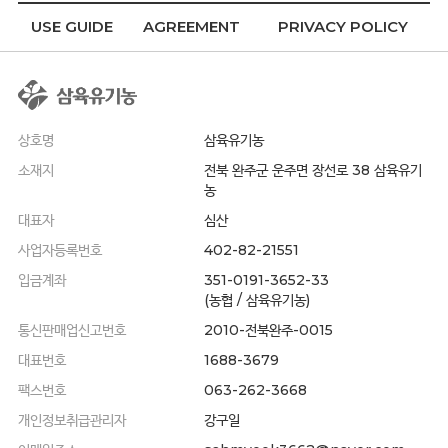
USE GUIDE
AGREEMENT
PRIVACY POLICY
상호명
삼육유기농
소재지
전북 완주군 운주면 장선로 38 삼육유기
농
대표자
심산
사업자등록번호
402-82-21551
입금계좌
351-0191-3652-33
(농협 / 삼육유기농)
통신판매업신고번호
2010-전북완주-0015
대표번호
1688-3679
팩스번호
063-262-3668
개인정보취급관리자
강구일