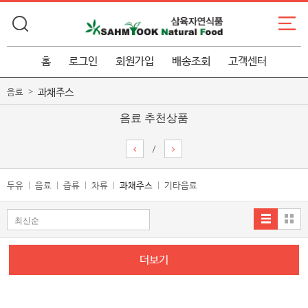
홈
로그인
회원가입
배송조회
고객센터
과채주스
음료
음료 추천상품
/
두유
음료
즙류
차류
과채주스
기타음료
더보기