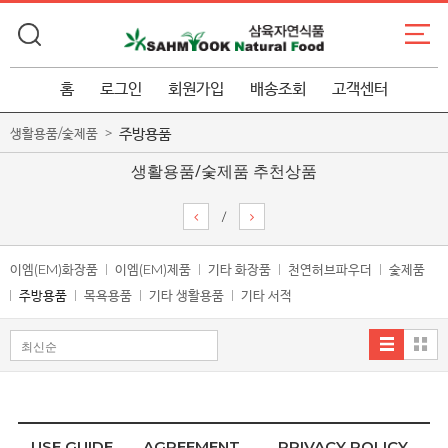
홈
로그인
회원가입
배송조회
고객센터
주방용품
생활용품/숯제품
생활용품/숯제품 추천상품
/
이엠(EM)화장품
이엠(EM)제품
기타 화장품
천연허브파우더
숯제품
주방용품
목욕용품
기타 생활용품
기타 서적
USE GUIDE
AGREEMENT
PRIVACY POLICY