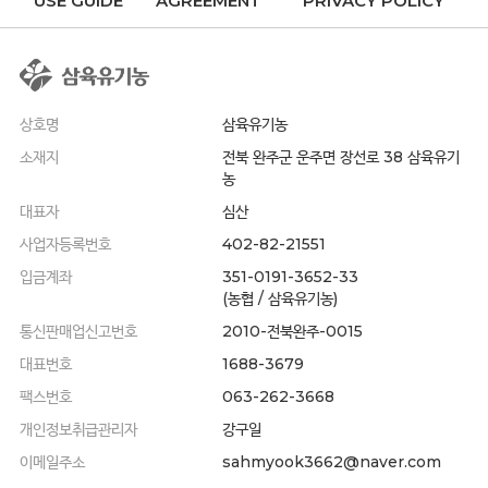
USE GUIDE
AGREEMENT
PRIVACY POLICY
상호명
삼육유기농
소재지
전북 완주군 운주면 장선로 38 삼육유기
농
대표자
심산
사업자등록번호
402-82-21551
입금계좌
351-0191-3652-33
(농협 / 삼육유기농)
통신판매업신고번호
2010-전북완주-0015
대표번호
1688-3679
팩스번호
063-262-3668
개인정보취급관리자
강구일
이메일주소
sahmyook3662@naver.com