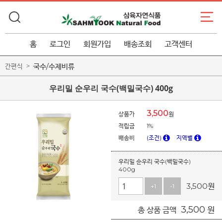
홈
로그인
회원가입
배송조회
고객센터
국수/수제비류
간편식
우리밀 순우리 국수(백밀국수) 400g
3,500
상품가
원
적립금
1%
배송비
(조건)
지역별
우리밀 순우리 국수(백밀국수)
400g
3,500
원
+1
-1
3,500
원
총 상품 금액