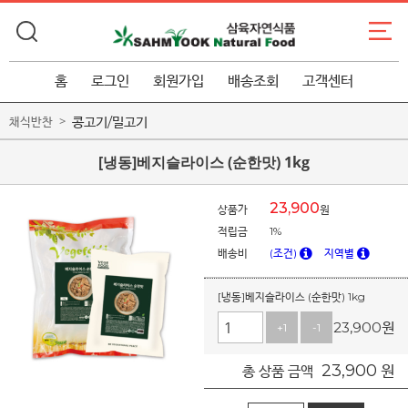
홈
로그인
회원가입
배송조회
고객센터
콩고기/밀고기
채식반찬
[냉동]베지슬라이스 (순한맛) 1kg
23,900
상품가
원
적립금
1%
배송비
(조건)
지역별
[냉동]베지슬라이스 (순한맛) 1kg
23,900
원
+1
-1
23,900
원
총 상품 금액