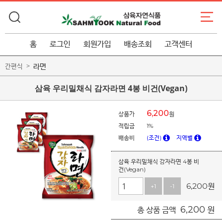
홈
로그인
회원가입
배송조회
고객센터
라면
간편식
삼육 우리밀채식 감자라면 4봉 비건(Vegan)
6,200
상품가
원
적립금
1%
배송비
(조건)
지역별
삼육 우리밀채식 감자라면 4봉 비
건(Vegan)
6,200
원
+1
-1
6,200
원
총 상품 금액