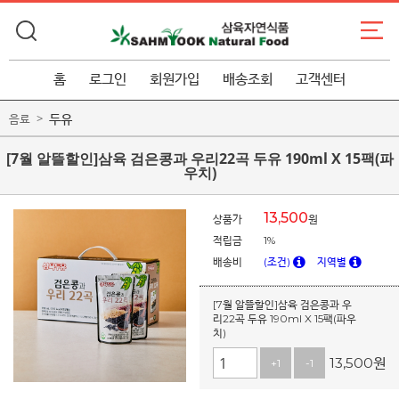
홈
로그인
회원가입
배송조회
고객센터
두유
음료
[7월 알뜰할인]삼육 검은콩과 우리22곡 두유 190ml X 15팩(파
우치)
13,500
상품가
원
적립금
1%
배송비
(조건)
지역별
[7월 알뜰할인]삼육 검은콩과 우
리22곡 두유 190ml X 15팩(파우
치)
13,500
원
+1
-1