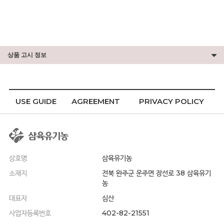
상품 고시 정보
USE GUIDE
AGREEMENT
PRIVACY POLICY
상호명
삼육유기농
소재지
전북 완주군 운주면 장선로 38 삼육유기
농
대표자
심산
사업자등록번호
402-82-21551