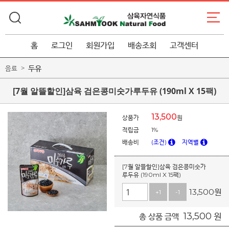
홈
로그인
회원가입
배송조회
고객센터
두유
음료
[7월 알뜰할인]삼육 검은콩미숫가루두유 (190ml X 15팩)
13,500
상품가
원
적립금
1%
배송비
(조건)
지역별
[7월 알뜰할인]삼육 검은콩미숫가
루두유 (190ml X 15팩)
13,500
원
+1
-1
13,500
원
총 상품 금액