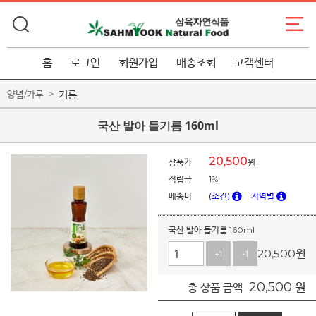
홈
로그인
회원가입
배송조회
고객센터
기름
양념/가루
국산 발아 들기름 160ml
20,500
상품가
원
적립금
1%
배송비
(조건)
지역별
국산 발아 들기름 160ml
20,500
원
+1
-1
20,500
원
총 상품 금액