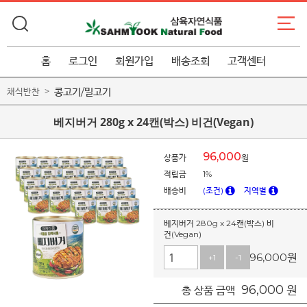
홈
로그인
회원가입
배송조회
고객센터
콩고기/밀고기
채식반찬
베지버거 280g x 24캔(박스) 비건(Vegan)
96,000
상품가
원
적립금
1%
배송비
(조건)
지역별
베지버거 280g x 24캔(박스) 비
건(Vegan)
96,000
원
+1
-1
96,000
원
총 상품 금액