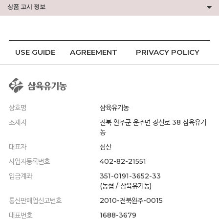
상품 고시 정보
USE GUIDE
AGREEMENT
PRIVACY POLICY
상호명
삼육유기농
소재지
전북 완주군 운주면 장선로 38 삼육유기
농
대표자
심산
사업자등록번호
402-82-21551
입금계좌
351-0191-3652-33
(농협 / 삼육유기농)
통신판매업신고번호
2010-전북완주-0015
대표번호
1688-3679