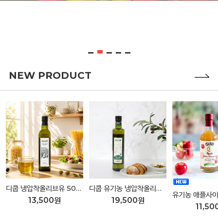
NEW PRODUCT
디쿱 냉압착올리브유 500ml
디쿱 유기농 냉압착올리브유 500ml
13,500원
19,500원
11,50