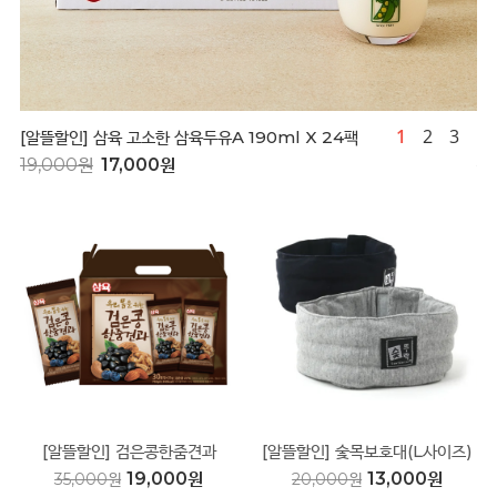
1
2
3
[알뜰할인] 삼육 고소한 삼육두유A 190ml X 24팩
[
19,000원
17,000원
1
[알뜰할인] 검은콩한줌견과
[알뜰할인] 숯목보호대(L사이즈)
25gX30봉
19,000원
13,000원
35,000원
20,000원