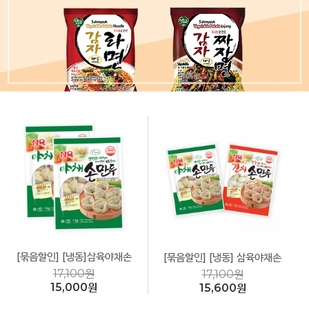
[묶음할인] [냉동]삼육야채손
[묶음할인] [냉동] 삼육야채손
만두(둥근형) 1kg *2봉 비건
만두+김치손만두1kg*2봉 비
17,100원
17,100원
(Vegan)
건(Vegan)
15,000원
15,600원