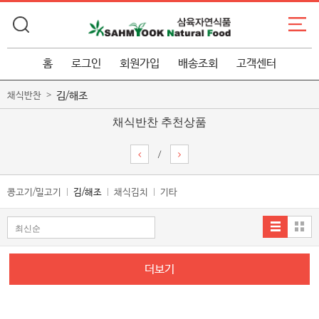
홈
로그인
회원가입
배송조회
고객센터
김/해조
채식반찬
채식반찬 추천상품
/
콩고기/밀고기
김/해조
채식김치
기타
더보기