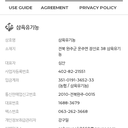
USE GUIDE
AGREEMENT
PRIVACY POLICY
상호명
삼육유기농
소재지
전북 완주군 운주면 장선로 38 삼육유기
농
대표자
심산
사업자등록번호
402-82-21551
입금계좌
351-0191-3652-33
(농협 / 삼육유기농)
통신판매업신고번호
2010-전북완주-0015
대표번호
1688-3679
팩스번호
063-262-3668
개인정보취급관리자
강구일