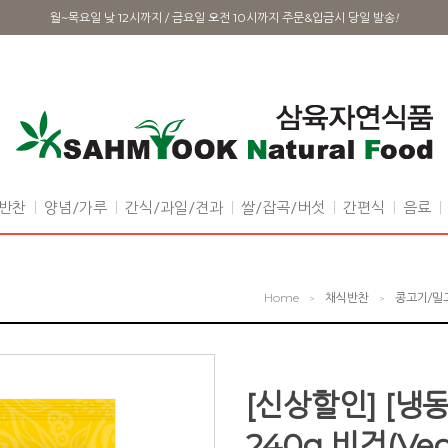
월~목요일 낮 12시까지 / 금요일 오전 10시까지 주문&입금시 당일 발송
!
반찬
양념/가루
간식/과일/견과
쌀/잡곡/버섯
간편식
음료
Home
채식반찬
콩고기/밀
>
>
[신상할인] [냉
240g 비건(Veg