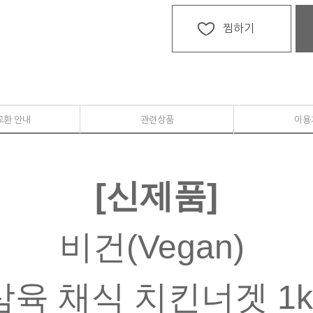
찜하기
교환 안내
관련상품
이용
[신제품]
비건(Vegan)
삼육 채식 치킨너겟 1k