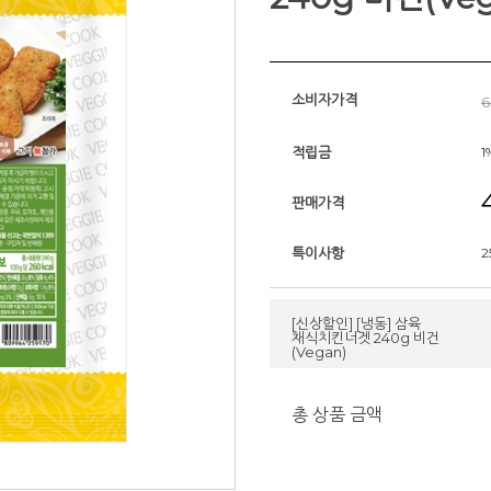
소비자가격
6
적립금
1
판매가격
특이사항
2
[신상할인] [냉동] 삼육
채식치킨너겟 240g 비건
(Vegan)
총 상품 금액