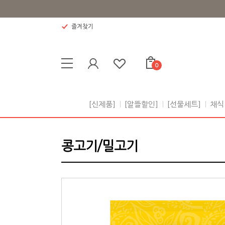
즐겨찾기
0
[신제품]
[알뜰할인]
[선물세트]
채식
콩고기/밀고기