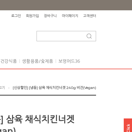
로그인
회원가입
장바구니
마이페이지
고객센터
건강식품
생활용품/숯제품
보령머드36
고기
[신상할인] [냉동] 삼육 채식치킨너겟 240g 비건(Vegan)
>
동] 삼육 채식치킨너겟
an)