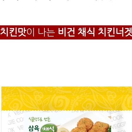
치킨맛
이 나는
비건 채식 치킨너