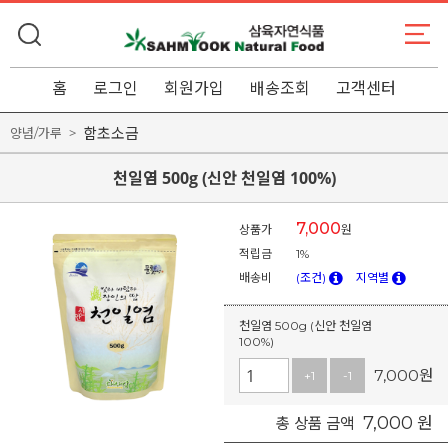
홈
로그인
회원가입
배송조회
고객센터
함초소금
양념/가루
천일염 500g (신안 천일염 100%)
7,000
상품가
원
적립금
1%
배송비
(조건)
지역별
천일염 500g (신안 천일염
100%)
7,000
원
+1
-1
7,000
원
총 상품 금액