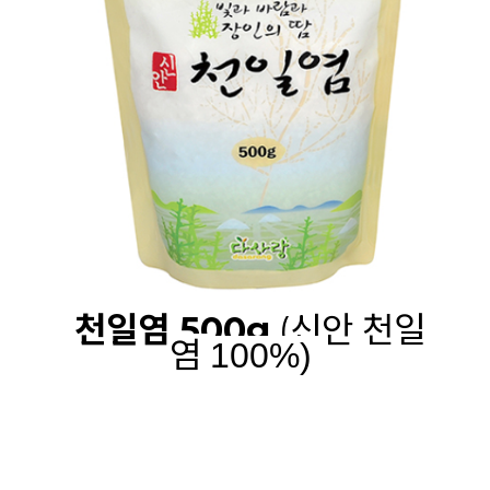
천일염 500g
(신안 천일
염
100%)