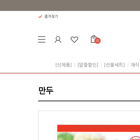
즐겨찾기
0
[신제품]
[알뜰할인]
[선물세트]
채식
만두