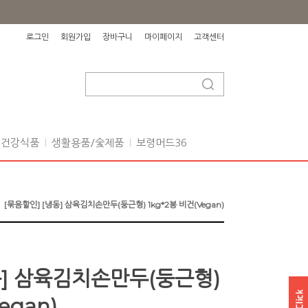
로그인
회원가입
장바구니
마이페이지
고객센터
건강식품
생활용품/숯제품
보령머드36
[묶음할인] [냉동] 삼육김치손만두(둥근형) 1kg*2봉 비건(Vegan)
동] 삼육김치손만두(둥근형)
egan)