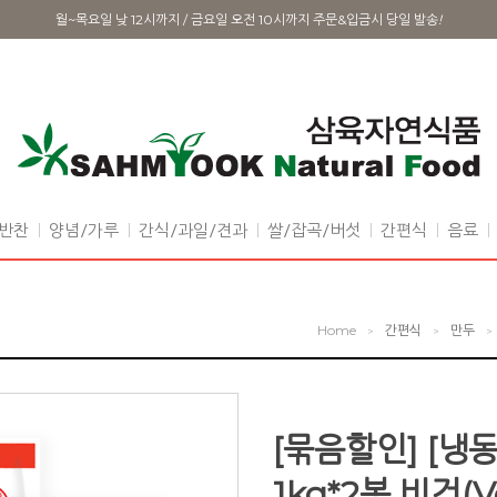
월~목요일 낮 12시까지 / 금요일 오전 10시까지 주문&입금시 당일 발송
!
반찬
양념/가루
간식/과일/견과
쌀/잡곡/버섯
간편식
음료
Home
간편식
만두
>
>
>
[묶음할인] [냉
1kg*2봉 비건(V