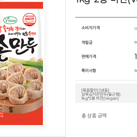
소비자가격
1
적립금
1
판매가격
특이사항
1
[묶음할인] [냉동]
삼육김치손만두(둥근형)
1kg*2봉 비건(Vegan)
총 상품 금액