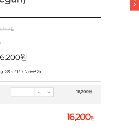
8,300원
%
16,200
원
kg*2봉 김치손만두(둥근형)
16,200
원
16,200
원