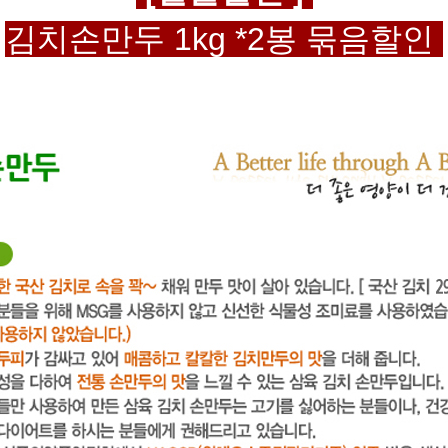
김치손만두 1kg *2봉 묶음할인