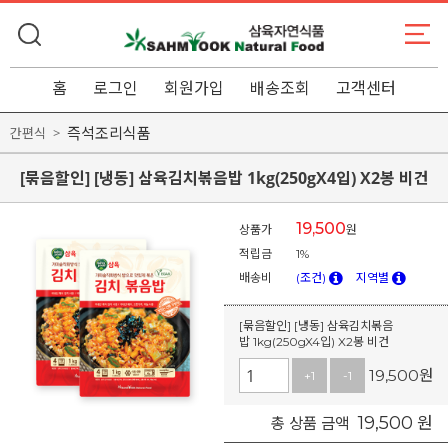
홈
로그인
회원가입
배송조회
고객센터
즉석조리식품
간편식
[묶음할인] [냉동] 삼육김치볶음밥 1kg(250gX4입) X2봉 비건
19,500
상품가
원
적립금
1%
배송비
(조건)
지역별
[묶음할인] [냉동] 삼육김치볶음
밥 1kg(250gX4입) X2봉 비건
19,500
원
+1
-1
19,500
원
총 상품 금액