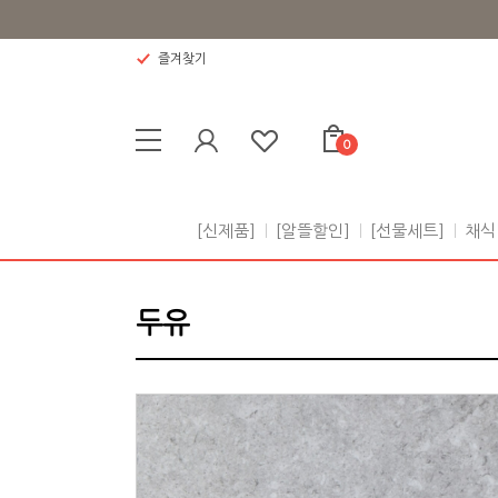
즐겨찾기
0
[신제품]
[알뜰할인]
[선물세트]
채식
두유