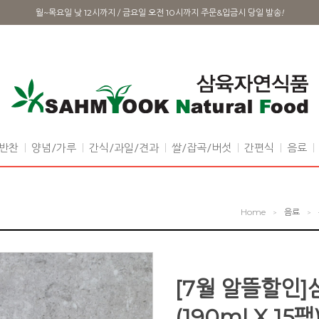
월~목요일 낮 12시까지 / 금요일 오전 10시까지 주문&입금시 당일 발송
!
반찬
양념/가루
간식/과일/견과
쌀/잡곡/버섯
간편식
음료
Home
음료
>
>
[7월 알뜰할인
(190ml X 15팩