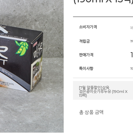
소비자가격
1
적립금
1
판매가격
특이사항
1
[7월 알뜰할인]삼육
검은콩미숫가루두유 (190ml X
15팩)
총 상품 금액