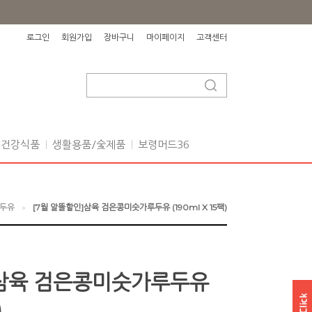
로그인
회원가입
장바구니
마이페이지
고객센터
건강식품
생활용품/숯제품
보령머드36
두유
[7월 알뜰할인]삼육 검은콩미숫가루두유 (190ml X 15팩)
>
]삼육 검은콩미숫가루두유
)