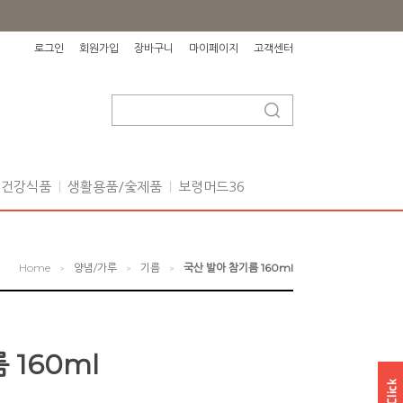
로그인
회원가입
장바구니
마이페이지
고객센터
건강식품
생활용품/숯제품
보령머드36
Home
양념/가루
기름
국산 발아 참기름 160ml
>
>
>
 160ml