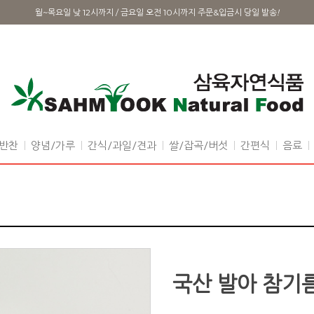
월~목요일 낮 12시까지 / 금요일 오전 10시까지 주문&입금시 당일 발송
!
반찬
양념/가루
간식/과일/견과
쌀/잡곡/버섯
간편식
음료
국산 발아 참기름