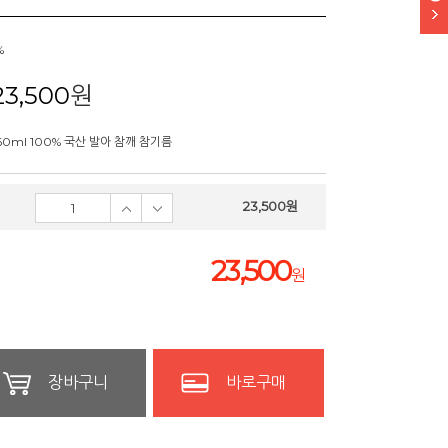
%
23,500
원
60ml 100% 국산 발아 참깨 참기름
23,500
원
23,500
원
장바구니
바로구매