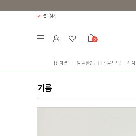
즐겨찾기
0
[신제품]
[알뜰할인]
[선물세트]
채식
기름