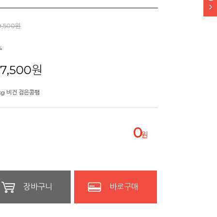
9,500원
%
17,500
원
kg 비건 검은콩팸
0
원
장바구니
바로구매