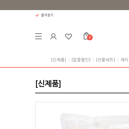
즐겨찾기
0
[신제품]
[알뜰할인]
[선물세트]
채식
[신제품]