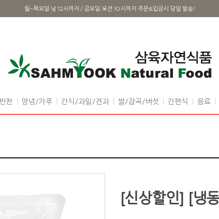
월~목요일 낮 12시까지 / 금요일 오전 10시까지 주문&입금시 당일 발송
!
반찬
양념/가루
간식/과일/견과
쌀/잡곡/버섯
간편식
음료
[신상할인] [냉동