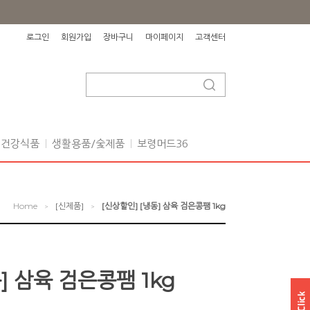
로그인
회원가입
장바구니
마이페이지
고객센터
건강식품
생활용품/숯제품
보령머드36
Home
[신제품]
[신상할인] [냉동] 삼육 검은콩팸 1kg
>
>
] 삼육 검은콩팸 1kg